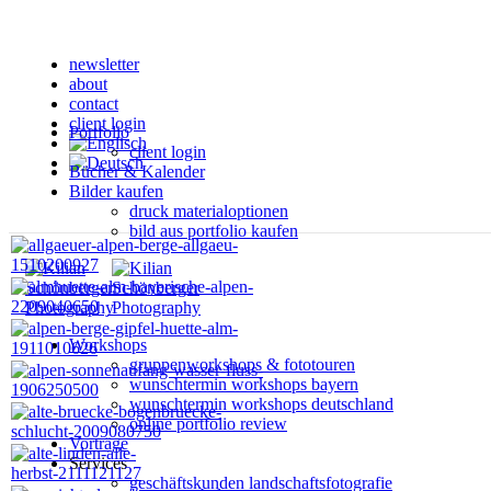
newsletter
about
contact
client login
Portfolio
client login
Bücher & Kalender
Bilder kaufen
druck materialoptionen
bild aus portfolio kaufen
Workshops
gruppenworkshops & fototouren
wunschtermin workshops bayern
wunschtermin workshops deutschland
online portfolio review
Vorträge
Services
geschäftskunden landschaftsfotografie