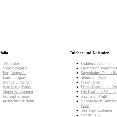
folio
Bücher und Kalender
100 Fotos
Hidden Locations
waldfotografie
Faszination Waldfotog
bergfotografie
Sagenhaftes Deutschl
baumfotografie
Sehnsucht Wald
motive & themen
Waldwelten
märchen gebäude
Deutschland deine W
länder & regionen
Die Kraft des Waldes
konzept & serie
Nachts im Wald
architektur & doku
Nationalpark Bayeris
Wald
365 Tage Kalender
Vor der Tür