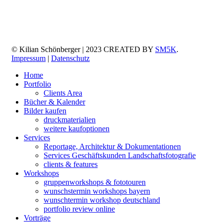
© Kilian Schönberger | 2023 CREATED BY
SM5K
.
Impressum
|
Datenschutz
Home
Portfolio
Clients Area
Bücher & Kalender
Bilder kaufen
druckmaterialien
weitere kaufoptionen
Services
Reportage, Architektur & Dokumentationen
Services Geschäftskunden Landschaftsfotografie
clients & features
Workshops
gruppenworkshops & fototouren
wunschstermin workshops bayern
wunschtermin workshop deutschland
portfolio review online
Vorträge