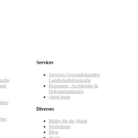
Services
Services Geschäftskunden
rafie
Landschaftsfotografie
and
Reportage, Architektur &
Dokumentationen
client login
älder
Diverses
cher
Bilder für die Wand
Workshops
Blog
about