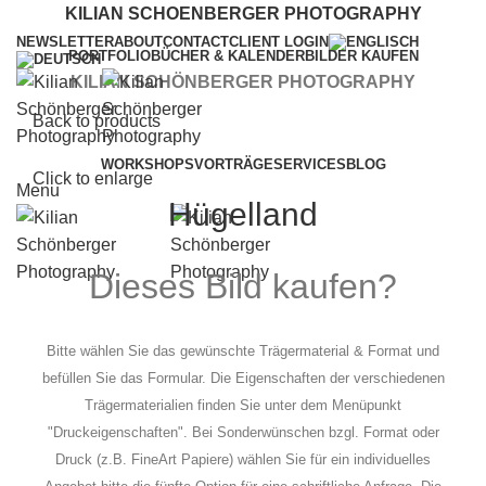
KILIAN SCHOENBERGER PHOTOGRAPHY
NEWSLETTER
ABOUT
CONTACT
CLIENT LOGIN
PORTFOLIO
BÜCHER & KALENDER
BILDER KAUFEN
KILIAN SCHÖNBERGER PHOTOGRAPHY
Back to products
WORKSHOPS
VORTRÄGE
SERVICES
BLOG
Click to enlarge
Menu
Hügelland
Dieses Bild kaufen?
Bitte wählen Sie das gewünschte Trägermaterial & Format und
befüllen Sie das Formular. Die Eigenschaften der verschiedenen
Trägermaterialien finden Sie unter dem Menüpunkt
"Druckeigenschaften". Bei Sonderwünschen bzgl. Format oder
Druck (z.B. FineArt Papiere) wählen Sie für ein individuelles