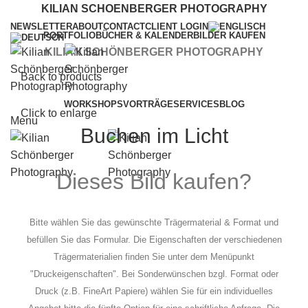
KILIAN SCHOENBERGER PHOTOGRAPHY
NEWSLETTER
ABOUT
CONTACT
CLIENT LOGIN
PORTFOLIO
BÜCHER & KALENDER
BILDER KAUFEN
KILIAN SCHÖNBERGER PHOTOGRAPHY
Back to products
WORKSHOPS
VORTRÄGE
SERVICES
BLOG
Click to enlarge
Menu
Buchen im Licht
Dieses Bild kaufen?
Bitte wählen Sie das gewünschte Trägermaterial & Format und
befüllen Sie das Formular. Die Eigenschaften der verschiedenen
Trägermaterialien finden Sie unter dem Menüpunkt
"Druckeigenschaften". Bei Sonderwünschen bzgl. Format oder
Druck (z.B. FineArt Papiere) wählen Sie für ein individuelles