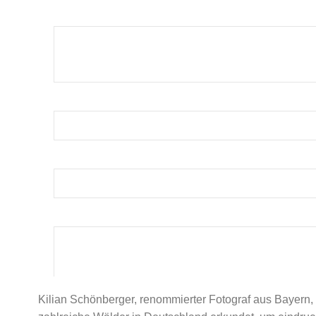
Kilian Schönberger, renommierter Fotograf aus Bayern, 
Mit der Verwendung dieses Form