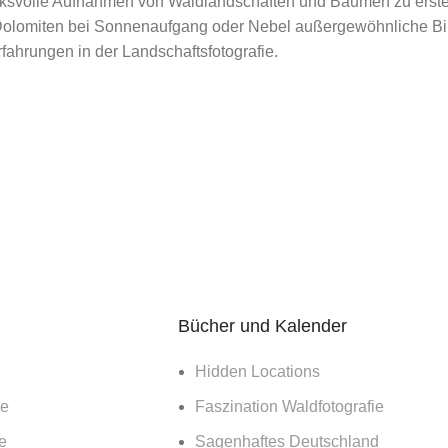
ucksvolle Aufnahmen von Waldlandschaften und Bäumen zu erst
habe die
Datenschutzerklärung
gelesen und bin damit einverst
Dolomiten bei Sonnenaufgang oder Nebel außergewöhnliche Bild
fahrungen in der Landschaftsfotografie.
Share:
Bücher und Kalender
Hidden Locations
ie
Faszination Waldfotografie
e
Sagenhaftes Deutschland