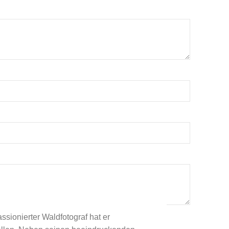
sionierter Waldfotograf hat er
ch diese Website einverstanden.