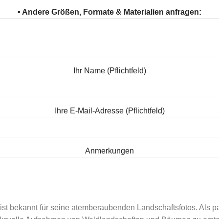
• Andere Größen, Formate & Materialien anfragen:
Ihr Name (Pflichtfeld)
Ihre E-Mail-Adresse (Pflichtfeld)
Anmerkungen
ist bekannt für seine atemberaubenden Landschaftsfotos. Als pas
ulars erklären Sie sich mit der Speicherung und Handhabung Ihrer Daten dur