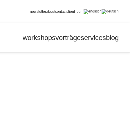
newsletter
about
contact
client login
workshops
vorträge
services
blog