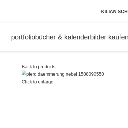
KILIAN S
portfolio
bücher & kalender
bilder kaufe
Back to products
Click to enlarge