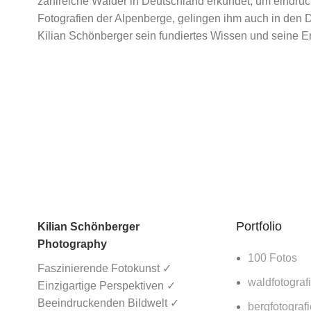
zahlreiche Wälder in Deutschland erkundet, um eindr
Ich 
Fotografien der Alpenberge, gelingen ihm auch in den 
Kilian Schönberger sein fundiertes Wissen und seine Er
Ähnliche Produkte
Dolomiten Nebelfluss
Dolomitengipfel
Portfolio
Kilian Schönberger
Photography
100 Fotos
Erdpyramiden II
Faszinierende Fotokunst ✓
waldfotograf
Einzigartige Perspektiven ✓
Beeindruckenden Bildwelt ✓
bergfotografi