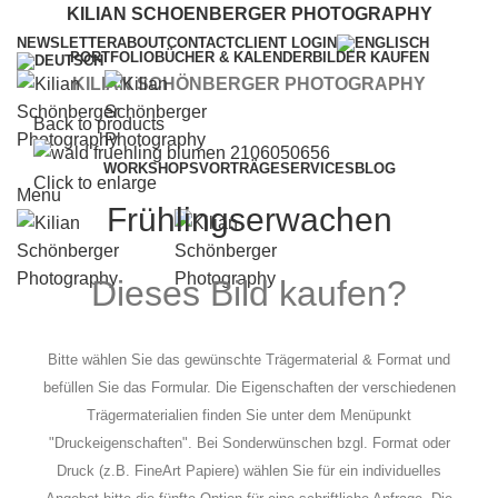
KILIAN SCHOENBERGER PHOTOGRAPHY
NEWSLETTER
ABOUT
CONTACT
CLIENT LOGIN
PORTFOLIO
BÜCHER & KALENDER
BILDER KAUFEN
KILIAN SCHÖNBERGER PHOTOGRAPHY
Back to products
WORKSHOPS
VORTRÄGE
SERVICES
BLOG
Click to enlarge
Menu
Frühlingserwachen
Dieses Bild kaufen?
Bitte wählen Sie das gewünschte Trägermaterial & Format und
befüllen Sie das Formular. Die Eigenschaften der verschiedenen
Trägermaterialien finden Sie unter dem Menüpunkt
"Druckeigenschaften". Bei Sonderwünschen bzgl. Format oder
Druck (z.B. FineArt Papiere) wählen Sie für ein individuelles