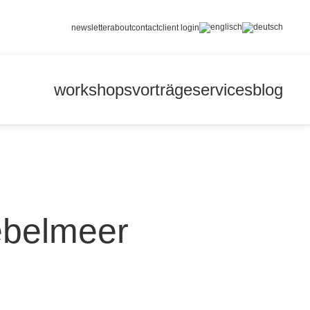
newsletter
about
contact
client login
workshops
vorträge
services
blog
ebelmeer