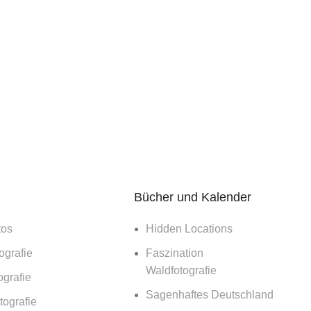
habe die
Datenschutzerklärung
gelesen und bin damit einverst
Share:
Bücher und Kalender
Blaues Wunder
tos
Hidden Locations
Der blaue Wald
ografie
Faszination
Waldfotografie
ografie
Sagenhaftes Deutschland
Drei Zinnen Seitprofil
ografie