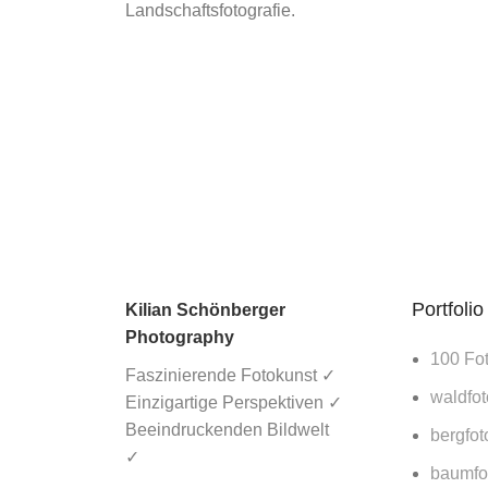
Landschaftsfotografie.
Ich 
Ähnliche Produkte
Portfolio
Kilian Schönberger
Photography
100 Fo
Faszinierende Fotokunst ✓
waldfot
Einzigartige Perspektiven ✓
Beeindruckenden Bildwelt
bergfot
✓
baumfot