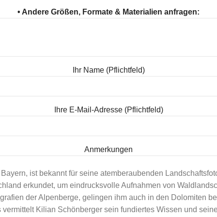
• Andere Größen, Formate & Materialien anfragen:
Ihr Name (Pflichtfeld)
Ihre E-Mail-Adresse (Pflichtfeld)
Anmerkungen
 Bayern, ist bekannt für seine atemberaubenden Landschaftsfoto
tschland erkundet, um eindrucksvolle Aufnahmen von Waldland
grafien der Alpenberge, gelingen ihm auch in den Dolomiten 
ulars erklären Sie sich mit der Speicherung und Handhabung Ihrer Daten dur
vermittelt Kilian Schönberger sein fundiertes Wissen und seine