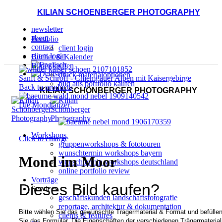
KILIAN SCHOENBERGER PHOTOGRAPHY
newsletter
about
Portfolio
contact
client login
client login
Bücher & Kalender
Bilder kaufen
druck materialoptionen
Sanft & Schroff - Chiemgauer Alpen mit Kaisergebirge
bild aus portfolio kaufen
Back to products
KILIAN SCHÖNBERGER PHOTOGRAPHY
Die Mondtänzer
Workshops
Click to enlarge
gruppenworkshops & fototouren
wunschtermin workshops bayern
Mond im Moor
wunschtermin workshops deutschland
online portfolio review
Vorträge
Dieses Bild kaufen?
Services
geschäftskunden landschaftsfotografie
reportage, architektur & dokumentation
Bitte wählen Sie das gewünschte Trägermaterial & Format und befülle
clients & features
Sie das Formular. Die Eigenschaften der verschiedenen Trägermaterial