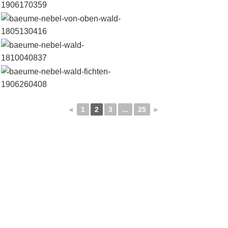
◄
1
2
3
...
25
►