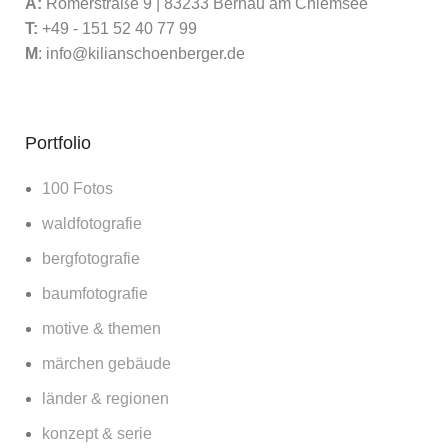
A:
Römerstraße 9 | 83233 Bernau am Chiemsee
T:
+49 - 151 52 40 77 99
M
:
info@kilianschoenberger.de
Portfolio
100 Fotos
waldfotografie
bergfotografie
baumfotografie
motive & themen
märchen gebäude
länder & regionen
konzept & serie