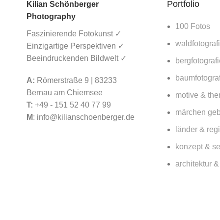
Portfolio
Kilian Schönberger
Photography
100 Fotos
Faszinierende Fotokunst ✓
waldfotograf
Einzigartige Perspektiven ✓
Beeindruckenden Bildwelt ✓
bergfotografi
baumfotograf
A:
Römerstraße 9 | 83233
Bernau am Chiemsee
motive & th
T:
+49 - 151 52 40 77 99
English
(
Englisch
)
märchen ge
M
:
info@kilianschoenberger.de
Deutsch
länder & reg
konzept & se
architektur 