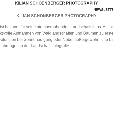
KILIAN SCHOENBERGER PHOTOGRAPHY
NEWSLETT
KILIAN SCHÖNBERGER PHOTOGRAPHY
PORTFOLIO
BÜCHER & KALENDER
BILDER KAUFEN
ist bekannt für seine atemberaubenden Landschaftsfotos. Als pas
ucksvolle Aufnahmen von Waldlandschaften und Bäumen zu erst
Dolomiten bei Sonnenaufgang oder Nebel außergewöhnliche Bild
fahrungen in der Landschaftsfotografie.
WORKSHOPS
VORTRÄGE
SERVICES
BLOG
◄
1
...
3
4
5
►