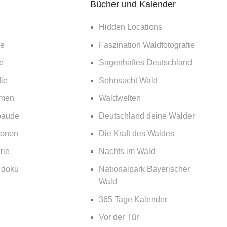
Bücher und Kalender
Hidden Locations
ie
Faszination Waldfotografie
e
Sagenhaftes Deutschland
ie
Sehnsucht Wald
emen
Waldwelten
bäude
Deutschland deine Wälder
ionen
Die Kraft des Waldes
rie
Nachts im Wald
& doku
Nationalpark Bayerischer
Wald
365 Tage Kalender
Vor der Tür