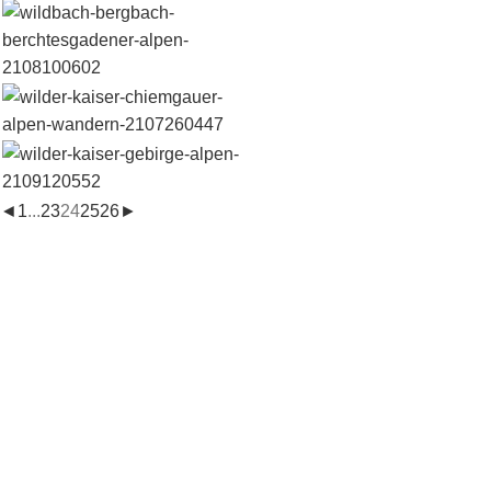
◄
1
...
23
24
25
26
►