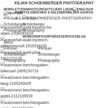
KILIAN SCHOENBERGER PHOTOGRAPHY
NEWSLETTER
ABOUT
CONTACT
CLIENT LOGIN
PORTFOLIO
BÜCHER & KALENDER
BILDER KAUFEN
KILIAN SCHÖNBERGER PHOTOGRAPHY
WORKSHOPS
VORTRÄGE
SERVICES
BLOG
Menu