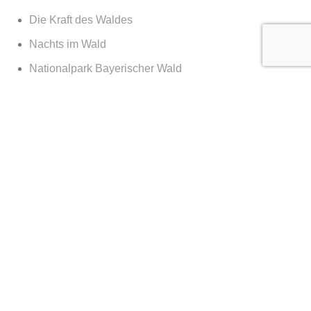
Die Kraft des Waldes
Nachts im Wald
Nationalpark Bayerischer Wald
365 Tage Kalender
Vor der Tür
Services
Services Geschäftskunden Landschaftsfotografie
Reportage, Architektur & Dokumentationen
client login
Diverses