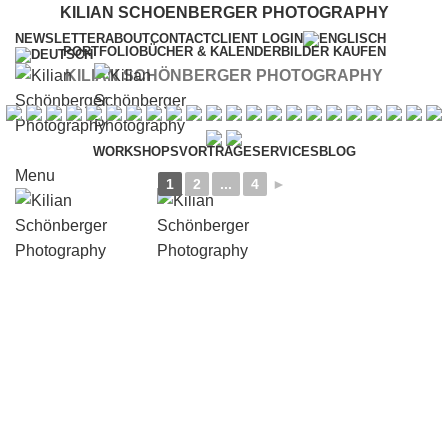
KILIAN SCHOENBERGER PHOTOGRAPHY
NEWSLETTER
ABOUT
CONTACT
CLIENT LOGIN
PORTFOLIO
BÜCHER & KALENDER
BILDER KAUFEN
KILIAN SCHÖNBERGER PHOTOGRAPHY
WORKSHOPS
VORTRÄGE
SERVICES
BLOG
Menu
1
2
...
4
►