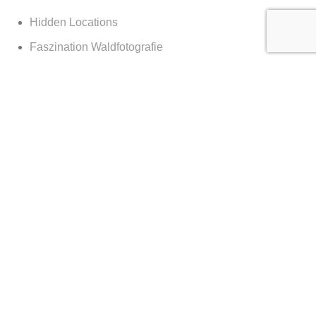
Hidden Locations
Faszination Waldfotografie
Sagenhaftes Deutschland
Sehnsucht Wald
Waldwelten
Deutschland deine Wälder
Die Kraft des Waldes
Nachts im Wald
Nationalpark Bayerischer Wald
365 Tage Kalender
Vor der Tür