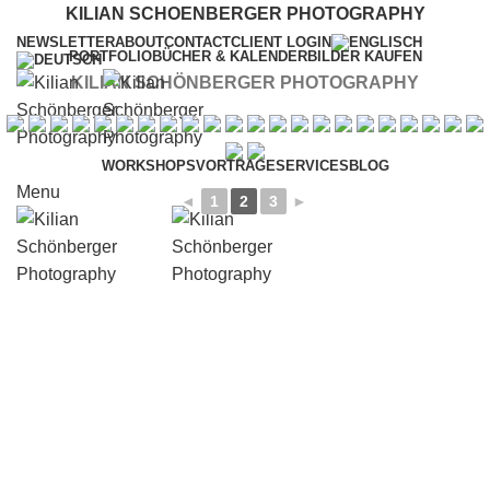
KILIAN SCHOENBERGER PHOTOGRAPHY
NEWSLETTER
ABOUT
CONTACT
CLIENT LOGIN
PORTFOLIO
BÜCHER & KALENDER
BILDER KAUFEN
KILIAN SCHÖNBERGER PHOTOGRAPHY
WORKSHOPS
VORTRÄGE
SERVICES
BLOG
Menu
◄
1
2
3
►