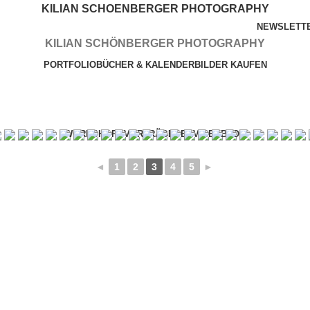
KILIAN SCHOENBERGER PHOTOGRAPHY
NEWSLETT
KILIAN SCHÖNBERGER PHOTOGRAPHY
PORTFOLIO
BÜCHER & KALENDER
BILDER KAUFEN
WORKSHOPS
VORTRÄGE
SERVICES
BLOG
◄
1
2
3
4
5
►