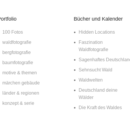
ortfolio
Bücher und Kalender
100 Fotos
Hidden Locations
waldfotografie
Faszination
Waldfotografie
bergfotografie
Sagenhaftes Deutschlan
baumfotografie
Sehnsucht Wald
motive & themen
Waldwelten
märchen gebäude
Deutschland deine
länder & regionen
Wälder
konzept & serie
Die Kraft des Waldes
architektur & doku
Nachts im Wald
Nationalpark Bayerische