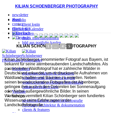
KILIAN SCHOENBERGER PHOTOGRAPHY
newsletter
about
Portfolio
contact
client login
client login
Bücher & Kalender
Bilder kaufen
druck materialoptionen
bild aus portfolio kaufen
KILIAN SCHÖNBERGER PHOTOGRAPHY
◄
1
...
4
5
Kilian Schönberger, renommierter Fotograf aus Bayern, ist
bekannt für seine atemberaubenden Landschaftsfotos. Als
passionierter Waldfotograf hat er zahlreiche Wälder in
Workshops
Deutschland erkundet, um eindrucksvolle Aufnahmen von
gruppenworkshops & fototouren
Waldlandschaften und Bäumen zu erstellen. Neben
wunschtermin workshops bayern
seinen beeindruckenden Fotografien der Alpenberge,
wunschtermin workshops deutschland
gelingen ihm auch in den Dolomiten bei Sonnenaufgang
online portfolio review
oder Nebel außergewöhnliche Bilder. In seinen
Vorträge
Workshops vermittelt Kilian Schönberger sein fundiertes
Services
Wissen und seine Erfahrungen in der
geschäftskunden landschaftsfotografie
Landschaftsfotografie.
reportage, architektur & dokumentation
clients & features