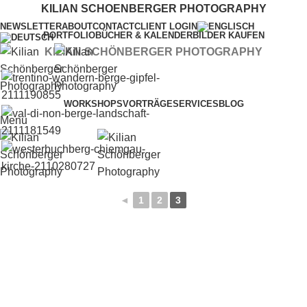
KILIAN SCHOENBERGER PHOTOGRAPHY
NEWSLETTER
ABOUT
CONTACT
CLIENT LOGIN
PORTFOLIO
BÜCHER & KALENDER
BILDER KAUFEN
KILIAN SCHÖNBERGER PHOTOGRAPHY
WORKSHOPS
VORTRÄGE
SERVICES
BLOG
Menu
◄
1
2
3