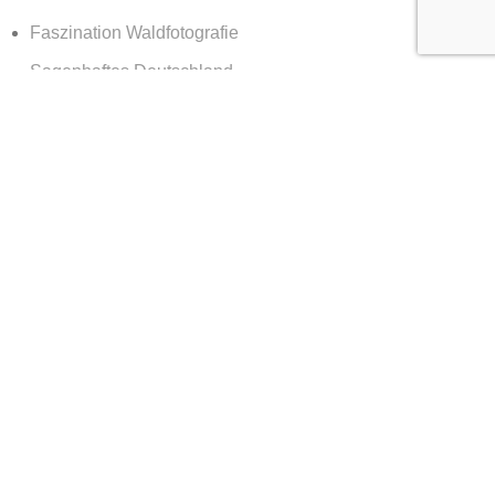
Faszination Waldfotografie
Sagenhaftes Deutschland
Sehnsucht Wald
Waldwelten
Deutschland deine Wälder
Die Kraft des Waldes
Nachts im Wald
Nationalpark Bayerischer Wald
365 Tage Kalender
Vor der Tür
Services