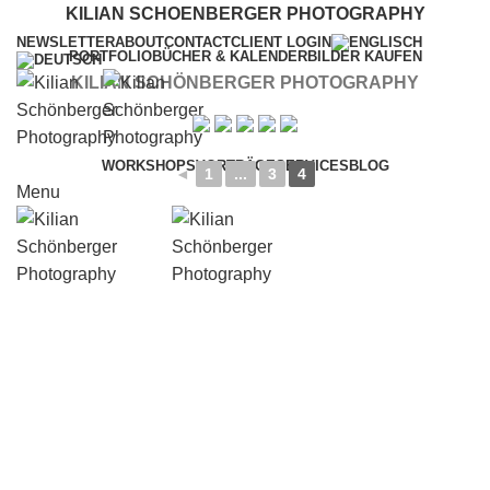
KILIAN SCHOENBERGER PHOTOGRAPHY
NEWSLETTER
ABOUT
CONTACT
CLIENT LOGIN
PORTFOLIO
BÜCHER & KALENDER
BILDER KAUFEN
KILIAN SCHÖNBERGER PHOTOGRAPHY
WORKSHOPS
VORTRÄGE
SERVICES
BLOG
◄
1
...
3
4
Menu