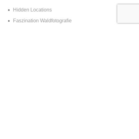
Hidden Locations
Faszination Waldfotografie
Sagenhaftes Deutschland
Sehnsucht Wald
Waldwelten
Deutschland deine Wälder
Die Kraft des Waldes
Nachts im Wald
Nationalpark Bayerischer Wald
365 Tage Kalender
Vor der Tür