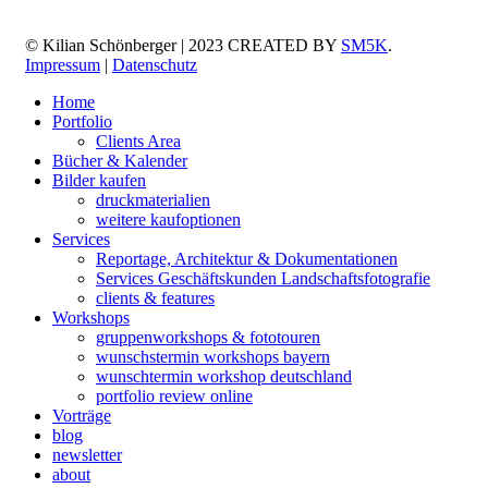
© Kilian Schönberger | 2023 CREATED BY
SM5K
.
Impressum
|
Datenschutz
Home
Portfolio
Clients Area
Bücher & Kalender
Bilder kaufen
druckmaterialien
weitere kaufoptionen
Services
Reportage, Architektur & Dokumentationen
Services Geschäftskunden Landschaftsfotografie
clients & features
Workshops
gruppenworkshops & fototouren
wunschstermin workshops bayern
wunschtermin workshop deutschland
portfolio review online
Vorträge
blog
newsletter
about