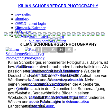
KILIAN SCHOENBERGER PHOTOGRAPHY
newsletter
about
Portfolio
contact
client login
client login
Bücher & Kalender
Bilder kaufen
druck materialoptionen
bild aus portfolio kaufen
KILIAN SCHÖNBERGER PHOTOGRAPHY
◄
1
...
23
24
25
►
Kilian Schönberger, renommierter Fotograf aus Bayern, ist
Workshops
bekannt für seine atemberaubenden Landschaftsfotos. Als
gruppenworkshops & fototouren
passionierter Waldfotograf hat er zahlreiche Wälder in
wunschtermin workshops bayern
Deutschland erkundet, um eindrucksvolle Aufnahmen von
wunschtermin workshops deutschland
Waldlandschaften und Bäumen zu erstellen. Neben
online portfolio review
seinen beeindruckenden Fotografien der Alpenberge,
Vorträge
gelingen ihm auch in den Dolomiten bei Sonnenaufgang
Services
oder Nebel außergewöhnliche Bilder. In seinen
geschäftskunden landschaftsfotografie
Workshops vermittelt Kilian Schönberger sein fundiertes
reportage, architektur & dokumentation
Wissen und seine Erfahrungen in der
clients & features
Landschaftsfotografie.