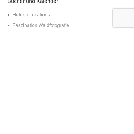
Bücher und Kalender
Hidden Locations
Faszination Waldfotografie
Sagenhaftes Deutschland
Sehnsucht Wald
Waldwelten
Deutschland deine Wälder
Die Kraft des Waldes
Nachts im Wald
Nationalpark Bayerischer Wald
365 Tage Kalender
Vor der Tür