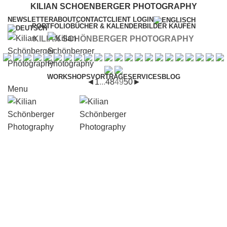
KILIAN SCHOENBERGER PHOTOGRAPHY
NEWSLETTER
ABOUT
CONTACT
CLIENT LOGIN
PORTFOLIO
BÜCHER & KALENDER
BILDER KAUFEN
KILIAN SCHÖNBERGER PHOTOGRAPHY
WORKSHOPS
VORTRÄGE
SERVICES
BLOG
◄
1
...
48
49
50
►
Menu