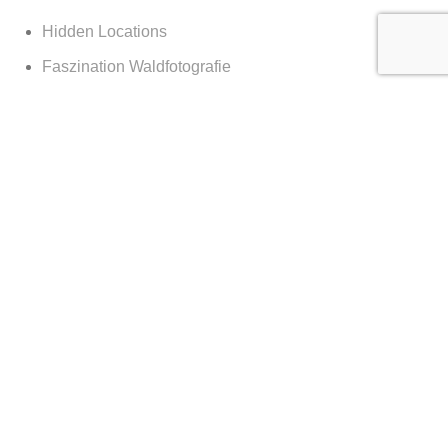
Hidden Locations
Faszination Waldfotografie
Sagenhaftes Deutschland
Sehnsucht Wald
Waldwelten
Deutschland deine Wälder
Die Kraft des Waldes
Nachts im Wald
Nationalpark Bayerischer Wald
365 Tage Kalender
Vor der Tür