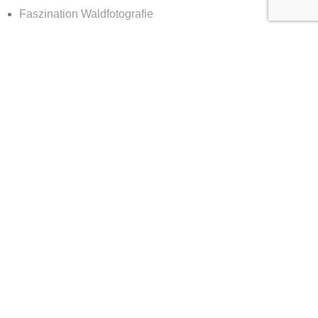
Faszination Waldfotografie
Sagenhaftes Deutschland
Sehnsucht Wald
Waldwelten
Deutschland deine Wälder
Die Kraft des Waldes
Nachts im Wald
Nationalpark Bayerischer Wald
365 Tage Kalender
Vor der Tür
Services