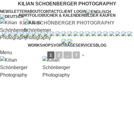
KILIAN SCHOENBERGER PHOTOGRAPHY
NEWSLETTER
ABOUT
CONTACT
CLIENT LOGIN
PORTFOLIO
BÜCHER & KALENDER
BILDER KAUFEN
KILIAN SCHÖNBERGER PHOTOGRAPHY
WORKSHOPS
VORTRÄGE
SERVICES
BLOG
Menu
1
2
...
7
►