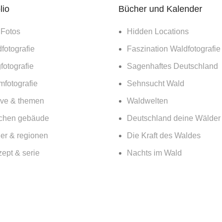
lio
Bücher und Kalender
 Fotos
Hidden Locations
fotografie
Faszination Waldfotografie
fotografie
Sagenhaftes Deutschland
mfotografie
Sehnsucht Wald
ive & themen
Waldwelten
chen gebäude
Deutschland deine Wälder
er & regionen
Die Kraft des Waldes
ept & serie
Nachts im Wald
itektur & doku
Nationalpark Bayerischer
Wald
365 Tage Kalender
Vor der Tür