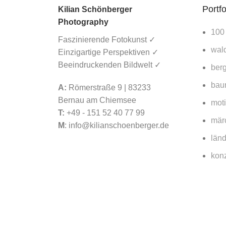
Portfo
Kilian Schönberger
Photography
100
Faszinierende Fotokunst ✓
wald
Einzigartige Perspektiven ✓
Beeindruckenden Bildwelt ✓
berg
bau
A:
Römerstraße 9 | 83233
Bernau am Chiemsee
mot
T:
+49 - 151 52 40 77 99
mär
M
:
info@kilianschoenberger.de
länd
konz
arch