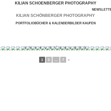
KILIAN SCHOENBERGER PHOTOGRAPHY
NEWSLETT
KILIAN SCHÖNBERGER PHOTOGRAPHY
PORTFOLIO
BÜCHER & KALENDER
BILDER KAUFEN
WORKSHOPS
VORTRÄGE
SERVICES
BLOG
1
2
...
7
►