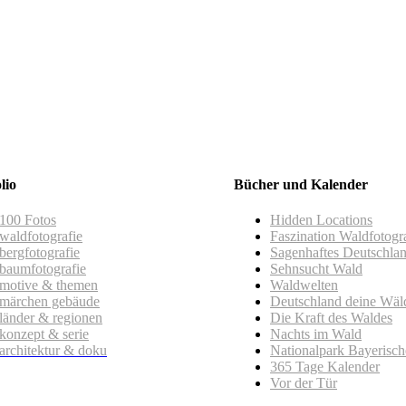
lio
Bücher und Kalender
100 Fotos
Hidden Locations
waldfotografie
Faszination Waldfotogr
bergfotografie
Sagenhaftes Deutschla
baumfotografie
Sehnsucht Wald
motive & themen
Waldwelten
märchen gebäude
Deutschland deine Wäl
länder & regionen
Die Kraft des Waldes
konzept & serie
Nachts im Wald
architektur & doku
Nationalpark Bayerisc
365 Tage Kalender
Vor der Tür