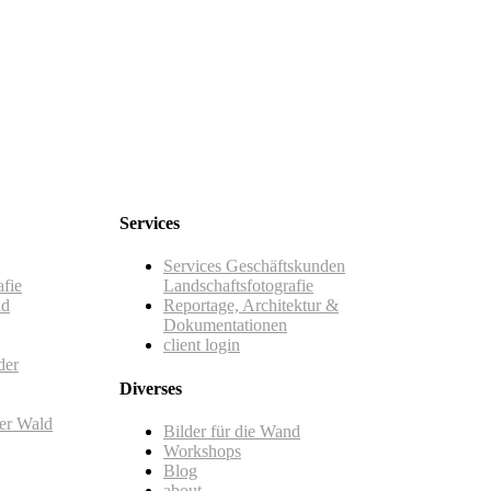
Services
Services Geschäftskunden
afie
Landschaftsfotografie
nd
Reportage, Architektur &
Dokumentationen
client login
der
Diverses
her Wald
Bilder für die Wand
Workshops
Blog
about