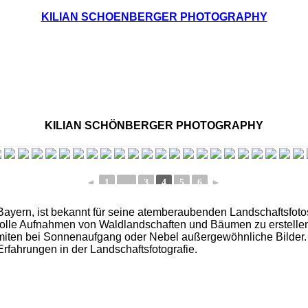
KILIAN SCHOENBERGER PHOTOGRAPHY
KILIAN SCHÖNBERGER PHOTOGRAPHY
◄
1
...
3
4
5
6
►
ayern, ist bekannt für seine atemberaubenden Landschaftsfotos.
volle Aufnahmen von Waldlandschaften und Bäumen zu erstelle
miten bei Sonnenaufgang oder Nebel außergewöhnliche Bilder. I
rfahrungen in der Landschaftsfotografie.