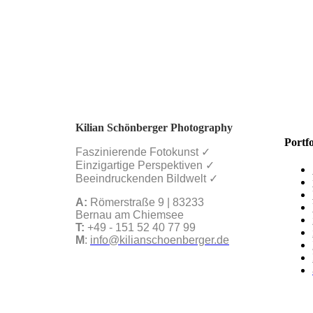
reportage, architektur & dokumentation
Services Geschäftskunden Landschaftsfotografie
clients & features
clients & features
Blog
Workshops
gruppenworkshops & fototouren
Menu
wunschstermin workshops bayern
wunschtermin workshop deutschland
portfolio review online
Vorträge
blog
newsletter
Kilian Schönberger Photography
about
Portfo
contact & booking
Faszinierende Fotokunst ✓
client login
Einzigartige Perspektiven ✓
Beeindruckenden Bildwelt ✓
A:
Römerstraße 9 | 83233
Bernau am Chiemsee
T:
+49 - 151 52 40 77 99
English
(
Englisch
)
M
:
info@kilianschoenberger.de
Deutsch