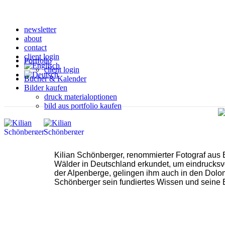
newsletter
about
contact
client login
Portfolio
client login
Bücher & Kalender
Bilder kaufen
druck materialoptionen
bild aus portfolio kaufen
Home
Kilian Schönberger, renommierter Fotograf aus B
Workshops
Portfolio
Wälder in Deutschland erkundet, um eindrucks
gruppenworkshops & fototouren
Clients Area
der Alpenberge, gelingen ihm auch in den Dolo
wunschtermin workshops bayern
Bücher & Kalender
Schönberger sein fundiertes Wissen und seine E
wunschtermin workshops deutschland
Bilder kaufen
online portfolio review
druckmaterialien
Vorträge
weitere kaufoptionen
Services
Services
geschäftskunden landschaftsfotografie
Reportage, Architektur & Dokumentationen