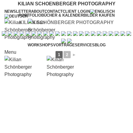
KILIAN SCHOENBERGER PHOTOGRAPHY
NEWSLETTER
ABOUT
CONTACT
CLIENT LOGIN
PORTFOLIO
BÜCHER & KALENDER
BILDER KAUFEN
KILIAN SCHÖNBERGER PHOTOGRAPHY
WORKSHOPS
VORTRÄGE
SERVICES
BLOG
Menu
1
2
►