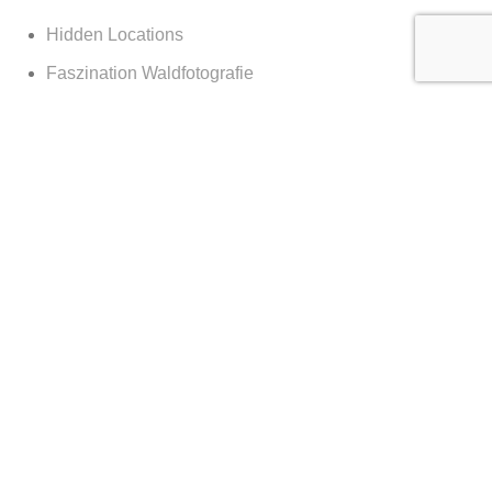
Hidden Locations
Faszination Waldfotografie
Sagenhaftes Deutschland
Sehnsucht Wald
Waldwelten
Deutschland deine Wälder
Die Kraft des Waldes
Nachts im Wald
Nationalpark Bayerischer Wald
365 Tage Kalender
Vor der Tür