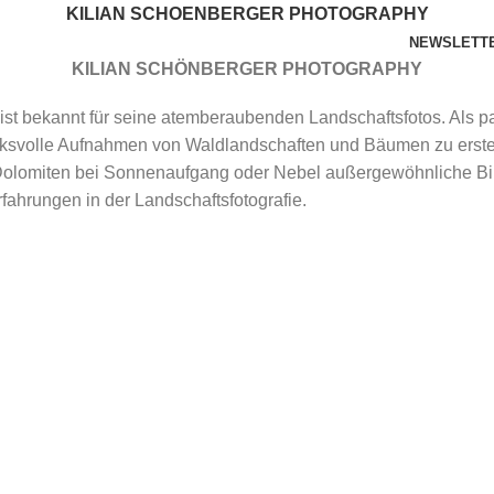
KILIAN SCHOENBERGER PHOTOGRAPHY
NEWSLETT
KILIAN SCHÖNBERGER PHOTOGRAPHY
PORTFOLIO
BÜCHER & KALENDER
BILDER KAUFEN
ist bekannt für seine atemberaubenden Landschaftsfotos. Als pas
ucksvolle Aufnahmen von Waldlandschaften und Bäumen zu erst
Dolomiten bei Sonnenaufgang oder Nebel außergewöhnliche Bild
fahrungen in der Landschaftsfotografie.
WORKSHOPS
VORTRÄGE
SERVICES
BLOG
1
2
...
16
►