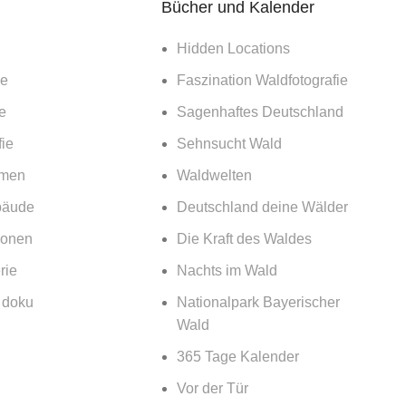
Bücher und Kalender
Hidden Locations
ie
Faszination Waldfotografie
e
Sagenhaftes Deutschland
ie
Sehnsucht Wald
emen
Waldwelten
bäude
Deutschland deine Wälder
ionen
Die Kraft des Waldes
rie
Nachts im Wald
& doku
Nationalpark Bayerischer
Wald
365 Tage Kalender
Vor der Tür