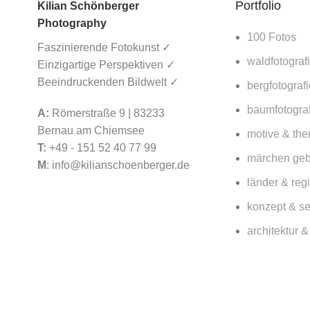
Portfolio
Kilian Schönberger
Photography
100 Fotos
Faszinierende Fotokunst ✓
waldfotograf
Einzigartige Perspektiven ✓
Beeindruckenden Bildwelt ✓
bergfotografi
baumfotograf
A:
Römerstraße 9 | 83233
Bernau am Chiemsee
motive & th
T:
+49 - 151 52 40 77 99
English
(
Englisch
)
märchen ge
M
:
info@kilianschoenberger.de
Deutsch
länder & reg
konzept & se
architektur 