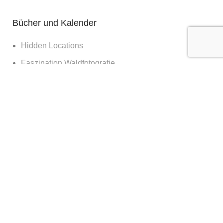
Bücher und Kalender
Hidden Locations
Faszination Waldfotografie
Sagenhaftes Deutschland
Sehnsucht Wald
Waldwelten
Deutschland deine Wälder
Die Kraft des Waldes
Nachts im Wald
Nationalpark Bayerischer Wald
365 Tage Kalender
Vor der Tür