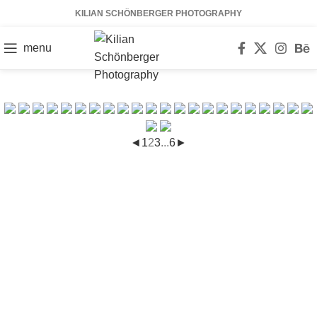
KILIAN SCHÖNBERGER PHOTOGRAPHY
menu
◄
1
2
3
...
6
►