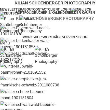
KILIAN SCHOENBERGER PHOTOGRAPHY
NEWSLETTER
ABOUT
CONTACT
CLIENT LOGIN
PORTFOLIO
BÜCHER & KALENDER
BILDER KAUFEN
KILIAN SCHÖNBERGER PHOTOGRAPHY
WORKSHOPS
VORTRÄGE
SERVICES
BLOG
Menu