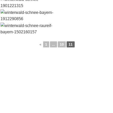
◄
1
...
10
11