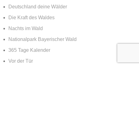
Deutschland deine Wälder
Die Kraft des Waldes
Nachts im Wald
Nationalpark Bayerischer Wald
365 Tage Kalender
Vor der Tür
Services
Services Geschäftskunden Landschaftsfotografie
Reportage, Architektur & Dokumentationen
client login
Diverses