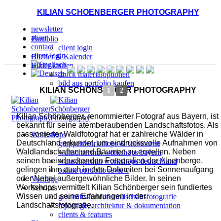
KILIAN SCHOENBERGER PHOTOGRAPHY
newsletter
about
Portfolio
contact
client login
client login
Bücher & Kalender
Bilder kaufen
druck materialoptionen
bild aus portfolio kaufen
KILIAN SCHÖNBERGER PHOTOGRAPHY
◄
1
2
Kilian Schönberger, renommierter Fotograf aus Bayern, ist
bekannt für seine atemberaubenden Landschaftsfotos. Als
passionierter Waldfotograf hat er zahlreiche Wälder in
Workshops
Deutschland erkundet, um eindrucksvolle Aufnahmen von
gruppenworkshops & fototouren
Waldlandschaften und Bäumen zu erstellen. Neben
wunschtermin workshops bayern
seinen beeindruckenden Fotografien der Alpenberge,
wunschtermin workshops deutschland
gelingen ihm auch in den Dolomiten bei Sonnenaufgang
online portfolio review
oder Nebel außergewöhnliche Bilder. In seinen
Vorträge
Workshops vermittelt Kilian Schönberger sein fundiertes
Services
Wissen und seine Erfahrungen in der
geschäftskunden landschaftsfotografie
Landschaftsfotografie.
reportage, architektur & dokumentation
clients & features