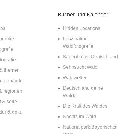
Bücher und Kalender
tos
Hidden Locations
ografie
Faszination
Waldfotografie
ografie
Sagenhaftes Deutschland
ografie
Sehnsucht Wald
 & themen
fie Newsletter!
Waldwelten
n gebäude
Deutschland deine
 Vorträgen & Workshops
& regionen
Wälder
 & serie
ner. Vielen Dank! Falls es Probleme gibt bitte Mail an info@kilianschoenberger.de)
Die Kraft des Waldes
ktur & doku
Nachts im Wald
Nationalpark Bayerischer