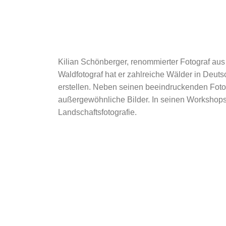
Kilian Schönberger, renommierter Fotograf aus
Waldfotograf hat er zahlreiche Wälder in Deu
erstellen. Neben seinen beeindruckenden Foto
Vom Wendelstein zur Zugspit
außergewöhnliche Bilder. In seinen Workshops 
Landschaftsfotografie.
Auch der mittlere Teil der deutschen Alpen ist Kili
Bayerische Voralpe
Zurück zum übergeordneten Portfolio