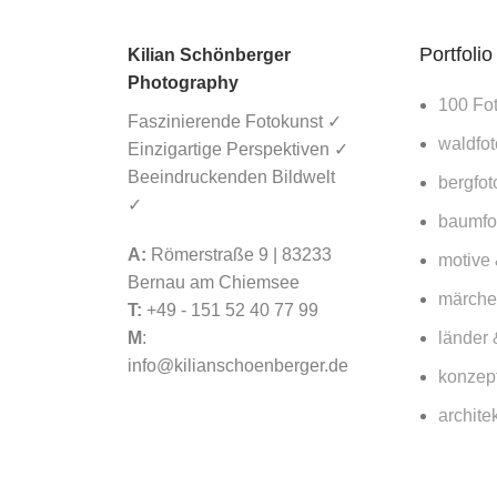
Portfolio
Kilian Schönberger
Photography
100 Fo
Faszinierende Fotokunst ✓
waldfot
Einzigartige Perspektiven ✓
Beeindruckenden Bildwelt
bergfot
✓
baumfot
A:
Römerstraße 9 | 83233
motive
Registriere dich für meinen Landschaftsfotogra
Bernau am Chiemsee
märche
T:
+49 - 151 52 40 77 99
Exklusive Location- und Fototipps & aktuelle Informationen zu
M
:
länder 
info@kilianschoenberger.de
konzept
(Um die Registrierung abzuschließen bitte die E-Mail bestätigen – ggf. im Spamord
archite
Name: