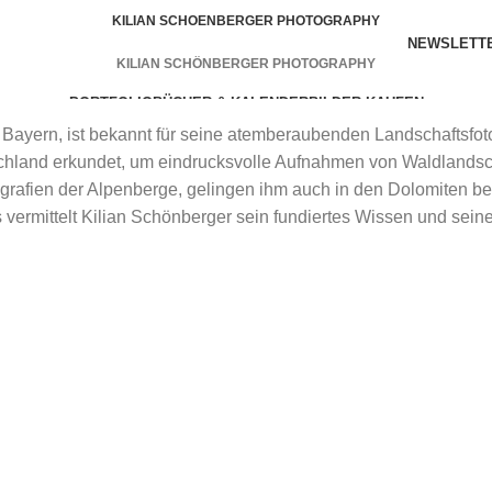
KILIAN SCHOENBERGER PHOTOGRAPHY
NEWSLETT
KILIAN SCHÖNBERGER PHOTOGRAPHY
PORTFOLIO
BÜCHER & KALENDER
BILDER KAUFEN
 Bayern, ist bekannt für seine atemberaubenden Landschaftsfoto
tschland erkundet, um eindrucksvolle Aufnahmen von Waldland
grafien der Alpenberge, gelingen ihm auch in den Dolomiten 
ze
WORKSHOPS
VORTRÄGE
SERVICES
BLOG
vermittelt Kilian Schönberger sein fundiertes Wissen und seine
menu
an Schönberger vertraut. Leistete er doch im Zentrum für Umwelt
n samt Mangfallgebirge, Karwendel und Wetterstein bis zu de