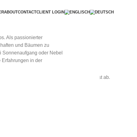
ER
ABOUT
CONTACT
CLIENT LOGIN
s. Als passionierter
schaften und Bäumen zu
bei Sonnenaufgang oder Nebel
 Erfahrungen in der
 und Kultur in Benediktbeuern seinen Zivildienst ab.
n Ammergauer Alpen.