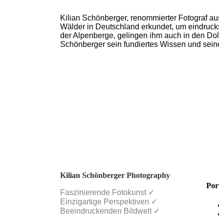
Lockruf de
Kilian Schönberger, renommierter Fotograf aus
Caspar Dav
THE WOODS: Einzigartiger
Wälder in Deutschland erkundet, um eindruc
Kosmos - Ewiger Kreislauf
der Alpenberge, gelingen ihm auch in den Do
80,00 €
49.00
€
Schönberger sein fundiertes Wissen und seine
Der ungewöhnliche Wald
New
Bildband
80.00
€
THE WOODS
Der ungew
80.00
€
Home
Portfolio
Clients Area
Bücher & Kalender
Bilder kaufen
Kilian Schönberger Photography
druckmaterialien
Por
weitere kaufoptionen
Faszinierende Fotokunst ✓
Services
Einzigartige Perspektiven ✓
Reportage, Architektur & Dokumentationen
Beeindruckenden Bildwelt ✓
Services Geschäftskunden Landschaftsfotografie