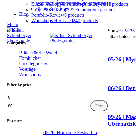
reportage, architektur & dokumentation
Einzel- & Doppelworkshops in Bayern
11 products
clients & features
Gruppenworkshops & Fototouren
9 products
Blog
Portfolio-Review
0 products
Workshops Herbst 2024
0 products
Menu
Close
Show
9
24
36
Categories
Bilder für die Wand
Fotobücher
05/26 | My
Unkategorisiert
Vorträge
Workshops
Filter by price
06/26 | De
Min. Preis
Max. Preis
Filter
09/26 | Ma
Products
Übernacht
06/26: Horizonte Festival in