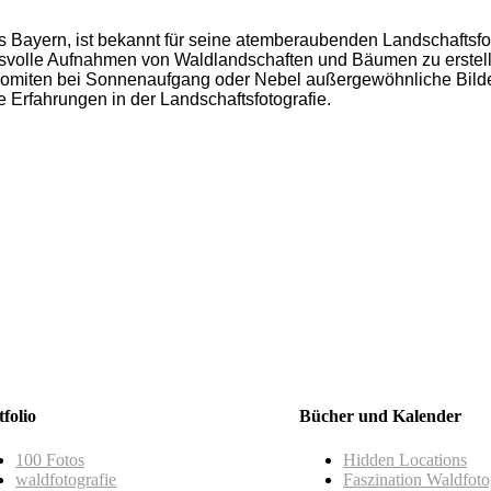
r Einsamkeit
– 49,00 €
 Bayern, ist bekannt für seine atemberaubenden Landschaftsfoto
id Friedrich x Kilian Schönberger
ksvolle Aufnahmen von Waldlandschaften und Bäumen zu erstel
lomiten bei Sonnenaufgang oder Nebel außergewöhnliche Bilder.
 Erfahrungen in der Landschaftsfotografie.
: Einzigartiger Kosmos – Ewiger Kreislauf
80,00 €
öhnliche Wald Bildband
tfolio
Bücher und Kalender
100 Fotos
Hidden Locations
waldfotografie
Faszination Waldfoto