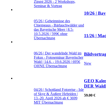
Zingst 2026 - 2 Workshops,
Seminar & Vortrag
10/26 | Bay
05/26 | Geheimnisse des
Chiemgaus - Bärlauchwälder und
das Bayerische Meer | 8.5-
10.5.2026 |
599€ ohne
11/26 | Mad
Übernachtung
06/26 | Der wandelnde Wald im
Bildvortra
Fokus - Fotoseminar Bayerischer
Wald | 14.6. - 19.6.2026 |
695€
New
OHNE Übernachtung
GEO Kalen
DER Waldk
04/26 | Schottland Fotoreise - Isle
of Skye & Äußere Hebriden |
59.00
€
13.-20. April 2026
ab € 3699
MIT Übernachtung