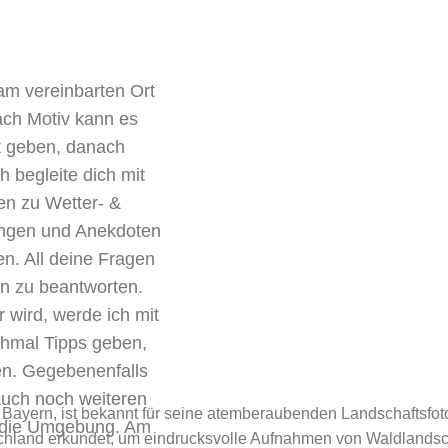
am vereinbarten Ort
ch Motiv kann es
 geben, danach
h begleite dich mit
en zu Wetter- &
ungen und Anekdoten
n. All deine Fragen
n zu beantworten.
 wird, werde ich mit
chmal Tipps geben,
ien. Gegebenenfalls
auch noch weiteren
 Bayern, ist bekannt für seine atemberaubenden Landschaftsfoto
 die Umgebung. Am
tschland erkundet, um eindrucksvolle Aufnahmen von Waldland