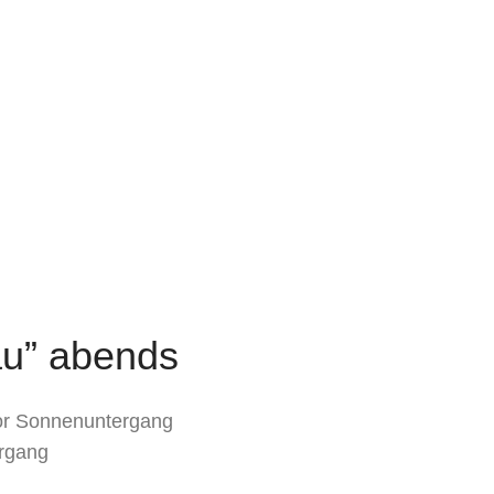
u” abends
vor Sonnenuntergang
rgang