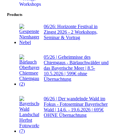
Workshops
Products
06/26: Horizonte Festival in
Zingst 2026 - 2 Workshops,
Seminar & Vortrag
05/26 | Geheimnisse des
Chiemgaus - Bärlauchwälder und
das Bayerische Meer | 8.5-
10.5.2026 |
599€ ohne
Übernachtung
06/26 | Der wandelnde Wald im
Fokus - Fotoseminar Bayerischer
Wald | 14.6. - 19.6.2026 |
695€
OHNE Übernachtung