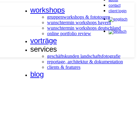
about
contact
workshops
client login
gruppenworkshops & fototouren
wunschtermin workshops bayern
wunschtermin workshops deutschland
online portfolio review
vorträge
services
geschäftskunden landschaftsfotografie
reportage, architektur & dokumentation
clients & features
blog