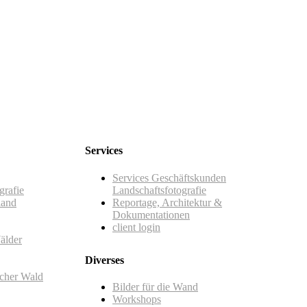
portfolio review online
Services
Services Geschäftskunden
grafie
Landschaftsfotografie
land
Reportage, Architektur &
Dokumentationen
client login
älder
Diverses
scher Wald
Bilder für die Wand
Workshops