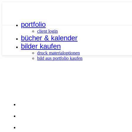
portfolio
client login
bücher & kalender
bilder kaufen
druck materialoptionen
bild aus portfolio kaufen