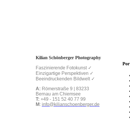
Vorträge
blog
Kilian Schönberger Photography
Por
Faszinierende Fotokunst ✓
newsletter
Einzigartige Perspektiven ✓
Beeindruckenden Bildwelt ✓
about
A:
Römerstraße 9 | 83233
Bernau am Chiemsee
T:
+49 - 151 52 40 77 99
contact & booking
M
:
info@kilianschoenberger.de
client login