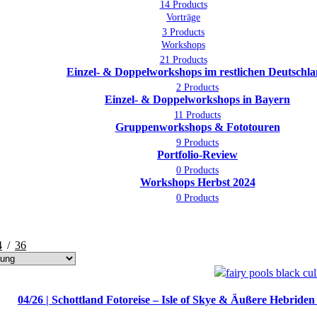
14 Products
Vorträge
3 Products
Workshops
21 Products
Einzel- & Doppelworkshops im restlichen Deutschl
2 Products
Einzel- & Doppelworkshops in Bayern
11 Products
Gruppenworkshops & Fototouren
9 Products
Portfolio-Review
0 Products
Workshops Herbst 2024
0 Products
4
36
04/26 | Schottland Fotoreise – Isle of Skye & Äußere Hebriden 