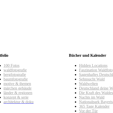
tfolio
Bücher und Kalender
100 Fotos
Hidden Locations
waldfotografie
Faszination Waldfoto
bergfotografie
Sagenhaftes Deutsch
baumfotografie
Sehnsucht Wald
motive & themen
Waldwelten
märchen gebäude
Deutschland deine W
länder & regionen
Die Kraft des Waldes
konzept & serie
Nachts im Wald
architektur & doku
Nationalpark Bayeri
365 Tage Kalender
Vor der Tür