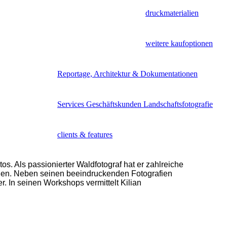
druckmaterialien
weitere kaufoptionen
Reportage, Architektur & Dokumentationen
Services Geschäftskunden Landschaftsfotografie
clients & features
s. Als passionierter Waldfotograf hat er zahlreiche
gruppenworkshops & fototouren
len. Neben seinen beeindruckenden Fotografien
 In seinen Workshops vermittelt Kilian
wunschstermin workshops bayern
wunschtermin workshop deutschland