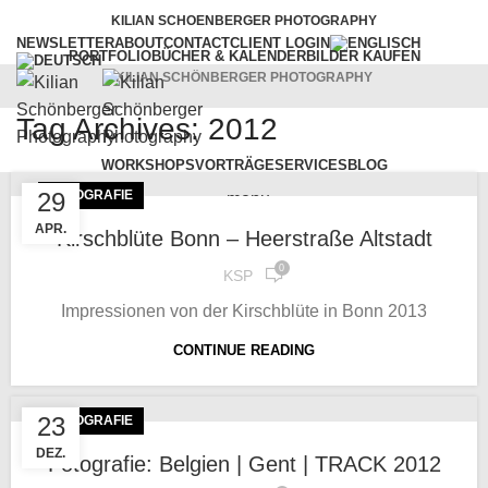
KILIAN SCHOENBERGER PHOTOGRAPHY
NEWSLETTER
ABOUT
CONTACT
CLIENT LOGIN
PORTFOLIO
BÜCHER & KALENDER
BILDER KAUFEN
KILIAN SCHÖNBERGER PHOTOGRAPHY
Tag Archives: 2012
WORKSHOPS
VORTRÄGE
SERVICES
BLOG
29
FOTOGRAFIE
menu
APR.
Kirschblüte Bonn – Heerstraße Altstadt
0
KSP
Impressionen von der Kirschblüte in Bonn 2013
CONTINUE READING
23
FOTOGRAFIE
DEZ.
Fotografie: Belgien | Gent | TRACK 2012