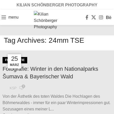
KILIAN SCHÖNBERGER PHOTOGRAPHY
menu
Tag Archives: 24mm TSE
14
23
25
FOTOGRAFIE
MÄRZ
JAN.
FEB.
Fotografie: Winter in den Nationalparks
Šumava & Bayerischer Wald
0
KSP
Von der Ästhetik des toten Waldes Die Hochlagen des
Böhmerwaldes - immer für ein paar Winterimpressionen gut.
Sozusagen eines meiner L...