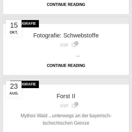
CONTINUE READING
15
FOTOGRAFIE
OKT.
Fotografie: Schwebstoffe
0
KSP
...
CONTINUE READING
23
FOTOGRAFIE
AUG.
Forst II
0
KSP
Mythos Wald ...unterwegs an der bayerisch-
tschechischen Grenze