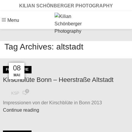
KILIAN SCHÖNBERGER PHOTOGRAPHY
Menu
Tag Archives: altstadt
29
13
12
07
08
FOTOGRAFIE
APR.
APR.
OKT.
JULI
MAI
Kirschblüte Bonn – Heerstraße Altstadt
0
KSP
Impressionen von der Kirschblüte in Bonn 2013
Continue reading