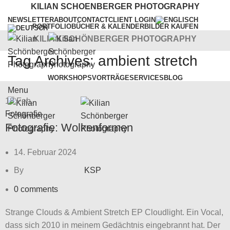
KILIAN SCHOENBERGER PHOTOGRAPHY
NEWSLETTER
ABOUT
CONTACT
CLIENT LOGIN
PORTFOLIO
BÜCHER & KALENDER
BILDER KAUFEN
KILIAN SCHÖNBERGER PHOTOGRAPHY
Tag Archives: ambient stretch
WORKSHOPS
VORTRÄGE
SERVICES
BLOG
Menu
18
Feb.
Fotografie
Fotografie: Wolkenformen
14. Februar 2024
By
KSP
0
comments
Strange Clouds & Ambient Stretch EP Cloudlight. Ein Vocal,
dass sich 2010 in meinem Gedächtnis eingebrannt hat. Der