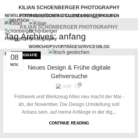
KILIAN SCHOENBERGER PHOTOGRAPHY
NEWSLETTER
ABOUT
CONTACT
CLIENT LOGIN
PORTFOLIO
BÜCHER & KALENDER
BILDER KAUFEN
KILIAN SCHÖNBERGER PHOTOGRAPHY
Tag Archives: anfang
WORKSHOPS
VORTRÄGE
SERVICES
BLOG
Menu
08
FOTOGRAFIE
NOV.
Neues Design & Frühe digitale
Gehversuche
0
KSP
Frühwerk und Werkzeug Alles neu macht der Mai -
äh, der November. Die Design Umstellung soll
Anlass sein, auf meine Anfänge in der dig...
CONTINUE READING