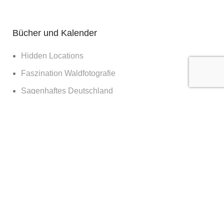
Bücher und Kalender
Hidden Locations
Faszination Waldfotografie
Sagenhaftes Deutschland
Sehnsucht Wald
Waldwelten
Deutschland deine Wälder
Die Kraft des Waldes
Nachts im Wald
Nationalpark Bayerischer Wald
365 Tage Kalender