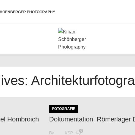
SCHOENBERGER PHOTOGRAPHY
ives: Architekturfotogra
FOTOGRAFIE
sel Hombroich
Dokumentation: Römerlager 
0
By
KSP