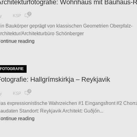
Architekturfotografie: Wohnhaus mit Bauhaus-
0
y
KSP
in Baukörper geprägt von klassischen Geometrien Oberpfalz-
rchitektur/Architekturbüro Schönberger
ontinue reading
FOTOGRAFIE
otografie: Hallgrímskirkja – Reykjavik
0
y
KSP
as expressionistische Wahrzeichen #1 Eingangsfront #2 Cho
audaten Standort: Reykjavik Architekt: Guðjón...
ontinue reading