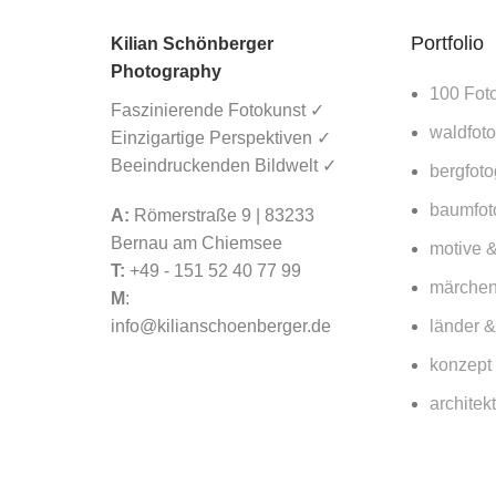
Ikonische 
Portfolio
Kilian Schönberger
Photography
21. März 2
100 Fot
Faszinierende Fotokunst ✓
waldfoto
Wal
Einzigartige Perspektiven ✓
Beeindruckenden Bildwelt ✓
17.
bergfoto
baumfot
A:
Römerstraße 9 | 83233
Deutsche Post: Gewi
Bernau am Chiemsee
motive 
16. März 2026
No 
T:
+49 - 151 52 40 77 99
märchen
M
:
Lorbeerwald Fanal auf Ma
info@kilianschoenberger.de
länder &
15. März 2026
No Comm
konzept 
architek
Wildes Madeira 
15. März 2026
N