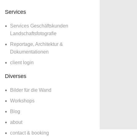
Neuschwanstein gefällt?
Services
Services Geschäftskunden
Landschaftsfotografie
Reportage, Architektur &
Dokumentationen
client login
en Briefmarken gedruckt?
Diverses
Bilder für die Wand
Workshops
Blog
about
contact & booking