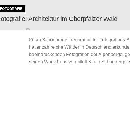
FOTOGRAFIE
otografie: Architektur im Oberpfälzer Wald
0
y
KSP
Kilian Schönberger, renommierter Fotograf aus Ba
antha du Prince - Bohemian Forest Musikalsiche Verortung der
hat er zahlreiche Wälder in Deutschland erkund
berpfälzer Wald und Cesky Les (Böhmischer Wald) &...
beeindruckenden Fotografien der Alpenberge, ge
ontinue reading
seinen Workshops vermittelt Kilian Schönberger s
KATEGORIEN
Kategorien
NEUESTE ARTIKEL