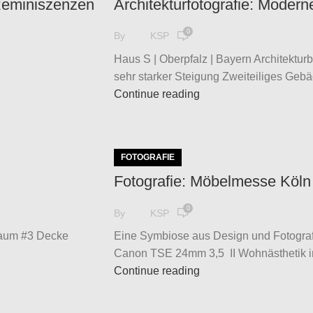
Reminiszenzen
Architekturfotografie: Moder
0
By
KSP
Haus S | Oberpfalz | Bayern Architektu
sehr starker Steigung Zweiteiliges Gebäd
Continue reading
FOTOGRAFIE
Fotografie: Möbelmesse Köln
0
By
KSP
rraum #3 Decke
Eine Symbiose aus Design und Fotograf
Canon TSE 24mm 3,5 II Wohnästhetik in
Continue reading