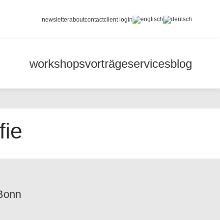
newsletter
about
contact
client login
workshops
vorträge
services
blog
fie
Bonn