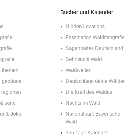
Esche umgesägt – Warum wurde der Baum von St. Coloman bei 
Bücher und Kalender
026
No Comments
os
Hidden Locations
grafie
Faszination Waldfotografie
dfotografie im Frühling
 März 2026
No Comments
grafie
Sagenhaftes Deutschland
ografie
Sehnsucht Wald
nnt ein KI Bild einen Fotowettbewerb und wird auf 1,3 Million
& themen
Waldwelten
Comments
 gebäude
Deutschland deine Wälder
deira – Lohnt sich ein Besuch für Fotografen 2026?
 regionen
Die Kraft des Waldes
ents
& serie
Nachts im Wald
tur & doku
Nationalpark Bayerischer
– Küsten, Wälder und Berge
Wald
o Comments
365 Tage Kalender