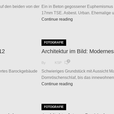
uf den beiden von der
Ein in Beton gegossener Euphemismus D
17mm TSE. Asbest. Urban. Ehemalige univ
Continue reading
FOTOGRAFIE
12
Architektur im Bild: Moderne
0
By
KSP
iertes Barockgebäude
Schwieriges Grundstück mit Aussicht M
Dornröschenschlaf, bis das innewohnend
Continue reading
FOTOGRAFIE