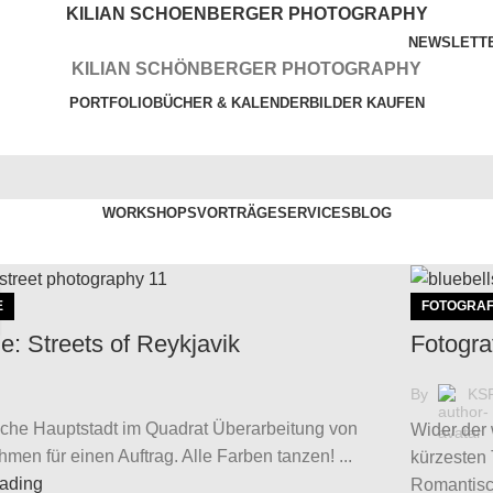
KILIAN SCHOENBERGER PHOTOGRAPHY
NEWSLETT
KILIAN SCHÖNBERGER PHOTOGRAPHY
PORTFOLIO
BÜCHER & KALENDER
BILDER KAUFEN
WORKSHOPS
VORTRÄGE
SERVICES
BLOG
E
FOTOGRAF
ie: Streets of Reykjavik
Fotogra
By
KS
sche Hauptstadt im Quadrat Überarbeitung von
Wider der 
men für einen Auftrag. Alle Farben tanzen! ...
kürzesten 
eading
Romantisch