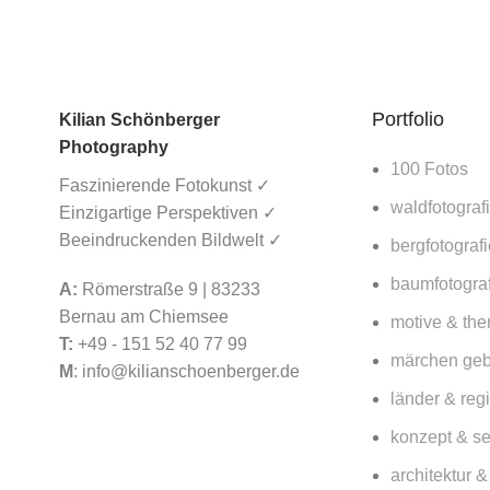
und wird auf 1,3
Millionen
Briefmarken
gedruckt?
16. März 2026
Portfolio
Kilian Schönberger
No Comments
Photography
100 Fotos
Faszinierende Fotokunst ✓
Lorbeerwald
waldfotograf
Einzigartige Perspektiven ✓
Fanal auf
Beeindruckenden Bildwelt ✓
bergfotografi
Madeira – Lohnt
sich ein Besuch
baumfotograf
A:
Römerstraße 9 | 83233
für Fotografen
Bernau am Chiemsee
2026?
motive & th
T:
+49 - 151 52 40 77 99
15. März 2026
märchen ge
M
:
info@kilianschoenberger.de
No Comments
länder & reg
konzept & se
Wildes Madeira –
Küsten, Wälder
architektur 
und Berge