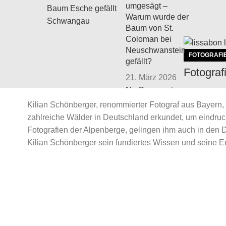
umgesägt –
Warum wurde der
Baum von St.
Coloman bei
Neuschwanstein
FOTOGRAFI
gefällt?
Fotograf
21. März 2026
No Comments
By
KSP
Kilian Schönberger, renommierter Fotograf aus Bayern, 
Von der Ver
zahlreiche Wälder in Deutschland erkundet, um eindr
Waldfotografie im
Verwunschen
Frühling
Fotografien der Alpenberge, gelingen ihm auch in den 
Fortsetzung
Kilian Schönberger sein fundiertes Wissen und seine Er
17. März 2026
Continue r
No Comments
Deutsche Post:
Gewinnt ein KI
Bild einen
Fotowettbewerb