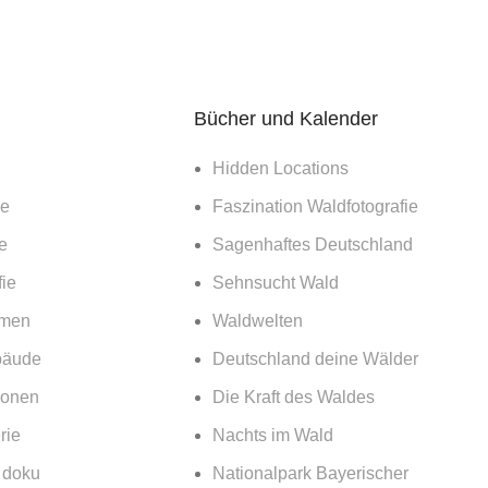
Bücher und Kalender
Hidden Locations
ie
Faszination Waldfotografie
e
Sagenhaftes Deutschland
ie
Sehnsucht Wald
emen
Waldwelten
bäude
Deutschland deine Wälder
ionen
Die Kraft des Waldes
rie
Nachts im Wald
& doku
Nationalpark Bayerischer