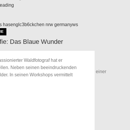
reading
IE
fie: Das Blaue Wunder
0
P
sionierter Waldfotograf hat er
oller Bluebells Das gute Wetters am
ellen. Neben seinen beeindruckenden
nende war eine günstige Gelegenheit sich in einer
er. In seinen Workshops vermittelt
 Disziplin englisc...
reading