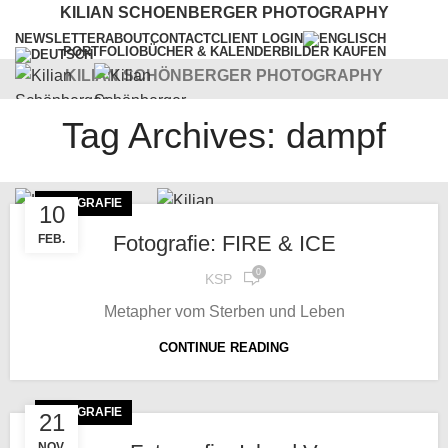
KILIAN SCHOENBERGER PHOTOGRAPHY
NEWSLETTER
ABOUT
CONTACT
CLIENT LOGIN
PORTFOLIO
BÜCHER & KALENDER
BILDER KAUFEN
KILIAN SCHÖNBERGER PHOTOGRAPHY
Tag Archives: dampf
WORKSHOPS
VORTRÄGE
SERVICES
BLOG
Menu
FOTOGRAFIE
10
Fotografie: FIRE & ICE
FEB.
0
KSP
Metapher vom Sterben und Leben
CONTINUE READING
FOTOGRAFIE
21
NOV.