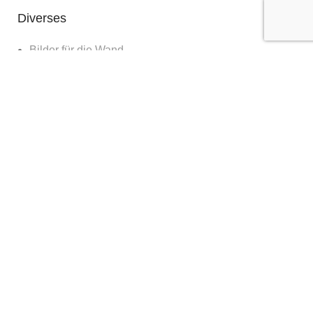
Diverses
Bilder für die Wand
Workshops
Blog
about
contact & booking
clients & features
© Kilian Schönberger | 2023 CREATED BY
SM5K
.
Impressum
|
Datenschutz
English
(
Englisch
)
Deutsch