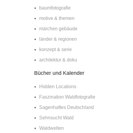
umgesägt –
Blüte und la
baumfotografie
Warum wurde der
Continue r
Baum von St.
motive & themen
Coloman bei
märchen gebäude
Neuschwanstein
gefällt?
länder & regionen
21. März 2026
konzept & serie
No Comments
architektur & doku
Waldfotografie im
Bücher und Kalender
Frühling
17. März 2026
Hidden Locations
No Comments
Faszination Waldfotografie
Sagenhaftes Deutschland
Deutsche Post:
Gewinnt ein KI
Sehnsucht Wald
Bild einen
Waldwelten
Fotowettbewerb