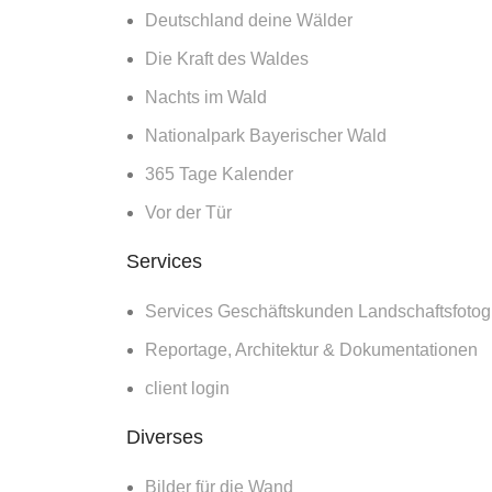
und wird auf 1,3
Deutschland deine Wälder
Millionen
Briefmarken
Die Kraft des Waldes
gedruckt?
Nachts im Wald
16. März 2026
Nationalpark Bayerischer Wald
No Comments
365 Tage Kalender
Lorbeerwald
Vor der Tür
Fanal auf
Madeira – Lohnt
Services
sich ein Besuch
für Fotografen
Services Geschäftskunden Landschaftsfotogr
2026?
Reportage, Architektur & Dokumentationen
15. März 2026
No Comments
client login
Diverses
Wildes Madeira –
Küsten, Wälder
Bilder für die Wand
und Berge