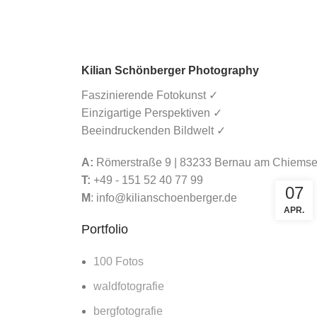
Kilian Schönberger Photography
Faszinierende Fotokunst ✓
Einzigartige Perspektiven ✓
Beeindruckenden Bildwelt ✓
Tag Archives: Datum
Menu
A:
Römerstraße 9 | 83233 Bernau am Chiems
KATEGORIEN
T:
+49 - 151 52 40 77 99
07
M
:
info@kilianschoenberger.de
FOTOGRAFI
Kategorien
APR.
Bonn im 
Portfolio
Altstadf
100 Fotos
By
KSP
NEUESTE ARTIKEL
waldfotografie
Altstadfloh
Ikonische Esche
bergfotografie
Kirschbäume