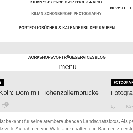
KILIAN SCHOENBERGER PHOTOGRAPHY
NEWSLETT
KILIAN SCHÖNBERGER PHOTOGRAPHY
PORTFOLIO
BÜCHER & KALENDER
BILDER KAUFEN
WORKSHOPS
VORTRÄGE
SERVICES
BLOG
menu
E
FOTOGRAF
Köln: Dom mit Hohenzollernbrücke
Fotogra
0
By
KS
kannteste Ansicht der beiden Kölner Wahrzeichen
Im Bann d
ist bekannt für seine atemberaubenden Landschaftsfotos. Als pas
ommt man nicht umhin sich auch mit
Bildmateri
ucksvolle Aufnahmen von Waldlandschaften und Bäumen zu erst
rspektiven" auseina...
"keine Foto