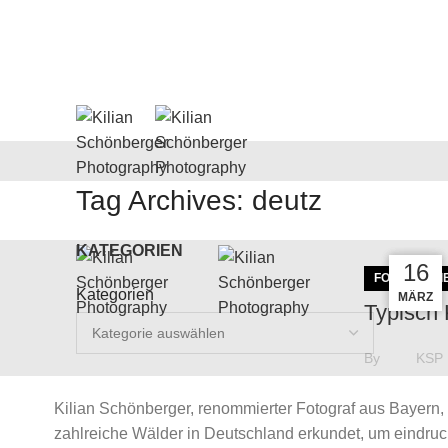
Tag Archives: deutz
KATEGORIEN
04
28
16
FOTOGRAFI
Kategorien
MÄRZ
APR.
FEB.
Typisch 
By
KSP
Die wohl be
Kilian Schönberger, renommierter Fotograf aus Bayern, 
Manchmal k
NEUESTE ARTIKEL
zahlreiche Wälder in Deutschland erkundet, um eindr
"Standardpe