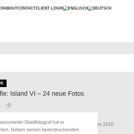
ER
ABOUT
CONTACT
CLIENT LOGIN
IE
fie: Island VI – 24 neue Fotos
0
P
er Insel aus Feuer & Eis Immer noch neues
sionierter Waldfotograf hat er
al aus Island. Bemerkenswert - zumal das ganze 2010
ellen. Neben seinen beeindruckenden
safari...