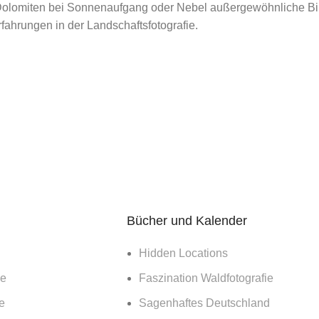
Dolomiten bei Sonnenaufgang oder Nebel außergewöhnliche Bild
eading
Continue 
fahrungen in der Landschaftsfotografie.
E
e: Island 2010 II
0
einiger Zeit Teil I meiner Island Bilder hier
 wurden, folgt nun ein weiterer Nachschlag. Die Bilder
eading
Bücher und Kalender
Hidden Locations
ie
Faszination Waldfotografie
e
Sagenhaftes Deutschland