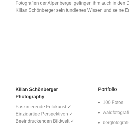
Fotografien der Alpenberge, gelingen ihm auch in den 
Continue r
Kilian Schönberger sein fundiertes Wissen und seine Er
Ikonische Esche umgesägt – Warum
wurde der Baum von St. Coloman bei
FOTOGRAFI
Neuschwanstein gefällt?
Fotografi
21. März 2026
No Comments
By
KSP
Nachdem vor 
Waldfotografie im Frühling
präsentiert
sind relati...
17. März 2026
No Comments
Continue r
Portfolio
Kilian Schönberger
Photography
Deutsche Post: Gewinnt ein KI Bild
100 Fotos
einen Fotowettbewerb und wird auf 1,3
Faszinierende Fotokunst ✓
Millionen Briefmarken gedruckt?
waldfotograf
Einzigartige Perspektiven ✓
Beeindruckenden Bildwelt ✓
bergfotografi
16. März 2026
No Comments