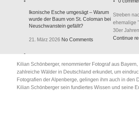
0
comme
Ikonische Esche umgesägt – Warum
Streben na
wurde der Baum von St. Coloman bei
ehemalige "
Neuschwanstein gefällt?
30er Jahren 
Continue r
21. März 2026
No Comments
Kilian Schönberger, renommierter Fotograf aus Bayern, 
Waldfotografie im Frühling
zahlreiche Wälder in Deutschland erkundet, um eindr
24
Okt.
17. März 2026
No Comments
Fotografien der Alpenberge, gelingen ihm auch in den 
Fotografie
Kilian Schönberger sein fundiertes Wissen und seine Er
Architek
Deutsche Post: Gewinnt ein KI Bild
einen Fotowettbewerb und wird auf 1,3
14. Febr
Millionen Briefmarken gedruckt?
By
16. März 2026
No Comments
0
comme