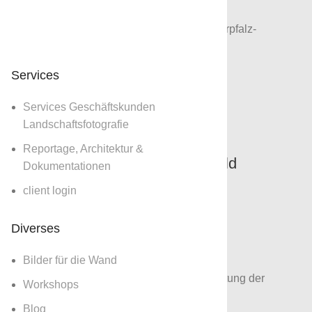
rper geprägt von klassischen Geometrien Oberpfalz-
r/Architekturbüro Schönberger
reading
Services
Services Geschäftskunden
Landschaftsfotografie
Reportage, Architektur &
fie: Architektur im Oberpfälzer Wald
Dokumentationen
client login
ruar 2024
KSP
Diverses
ents
Bilder für die Wand
Prince - Bohemian Forest Musikalsiche Verortung der
Workshops
t zwischen Oberpfälzer Wald und Cesky Les
Blog