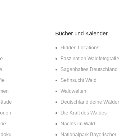
s Grundstück mit Aussicht Manchmal ruhen
cke jahrelang im Dornröschenschlaf, bis das
Ein Baukö
e Potenzial erkan...
Architektu
eading
Continue 
Bücher und Kalender
Hidden Locations
16
Okt.
ie
Faszination Waldfotografie
Fotografie
e
Sagenhaftes Deutschland
turfotografie: Modernes Arbeiten &
Fotogra
ie
Sehnsucht Wald
14. Feb
emen
Waldwelten
uar 2024
By
bäude
Deutschland deine Wälder
KSP
0
comm
ionen
Die Kraft des Waldes
nts
rie
Nachts im Wald
Pantha du 
Landschaf
erpfalz | Bayern Architekturbüro Schönberger,
& doku
Nationalpark Bayerischer