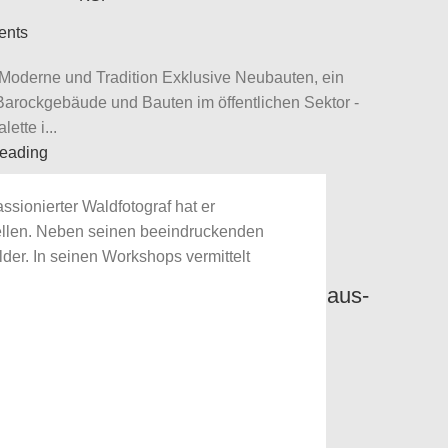
ents
Moderne und Tradition Exklusive Neubauten, ein
Barockgebäude und Bauten im öffentlichen Sektor -
lette i...
reading
sionierter Waldfotograf hat er
ellen. Neben seinen beeindruckenden
er. In seinen Workshops vermittelt
kturfotografie: Wohnhaus mit Bauhaus-
szenzen
ruar 2024
KSP
ents