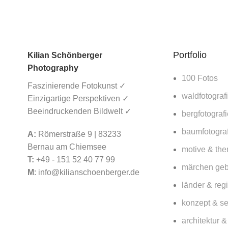
Schwierige
Lorbeerwald Fanal auf Madeira – Lohnt
sich ein Besuch für Fotografen 2026?
Baugrundstü
innewohnend
15. März 2026
No Comments
Continue r
Portfolio
Kilian Schönberger
Photography
100 Fotos
Wildes Madeira – Küsten, Wälder und
Faszinierende Fotokunst ✓
11
Feb.
Berge
waldfotograf
Einzigartige Perspektiven ✓
Fotografie
Beeindruckenden Bildwelt ✓
bergfotografi
15. März 2026
No Comments
Architek
baumfotograf
Wohnen
A:
Römerstraße 9 | 83233
Bernau am Chiemsee
motive & th
14. Febr
T:
+49 - 151 52 40 77 99
märchen ge
M
:
info@kilianschoenberger.de
By
länder & reg
0
comme
konzept & se
Haus S | Ob
architektur 