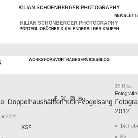
KILIAN SCHOENBERGER PHOTOGRAPHY
NEWSLETT
KILIAN SCHÖNBERGER PHOTOGRAPHY
PORTFOLIO
BÜCHER & KALENDER
BILDER KAUFEN
s
WORKSHOPS
VORTRÄGE
SERVICES
BLOG
19
Dez.
Fotografie
ie: Doppelhaushälften Köln-Vogelsang
Fotogra
2012
uar 2024
14. Feb
KSP
By