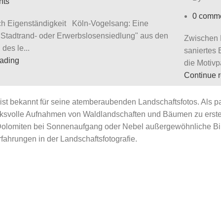
nts
0
comm
ch Eigenständigkeit Köln-Vogelsang: Eine
Stadtrand- oder Erwerbslosensiedlung" aus den
Zwischen 
des le...
saniertes 
eading
die Motivpa
Continue 
ist bekannt für seine atemberaubenden Landschaftsfotos. Als pas
ucksvolle Aufnahmen von Waldlandschaften und Bäumen zu erst
18
Apr.
Dolomiten bei Sonnenaufgang oder Nebel außergewöhnliche Bild
Fotografie
fahrungen in der Landschaftsfotografie.
tur im Bild: Modernes Einfamilienhaus
Archite
Remini
uar 2024
14. Feb
KSP
By
nts
0
comm