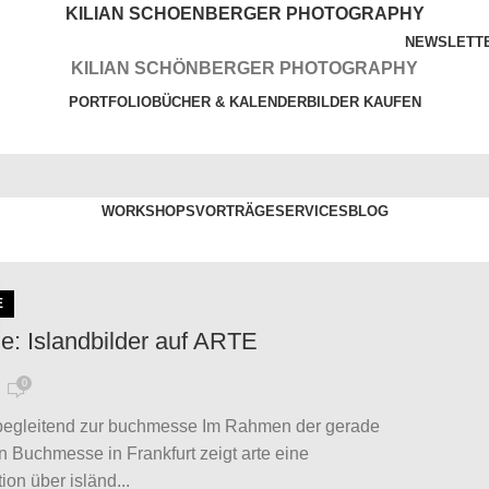
KILIAN SCHOENBERGER PHOTOGRAPHY
NEWSLETT
KILIAN SCHÖNBERGER PHOTOGRAPHY
PORTFOLIO
BÜCHER & KALENDER
BILDER KAUFEN
WORKSHOPS
VORTRÄGE
SERVICES
BLOG
E
ie: Islandbilder auf ARTE
0
begleitend zur buchmesse Im Rahmen der gerade
en Buchmesse in Frankfurt zeigt arte eine
on über isländ...