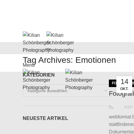
Tag Archives: Emotionen
Menu
KATEGORIEN
14
FOTOGRAFI
Kategorien
OKT.
Fotograf
By
KSP
webformat 
NEUESTE ARTIKEL
stattfinden
Dokumentati