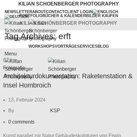
KILIAN SCHOENBERGER PHOTOGRAPHY
NEWSLETTER
ABOUT
CONTACT
CLIENT LOGIN
PORTFOLIO
BÜCHER & KALENDER
BILDER KAUFEN
KILIAN SCHÖNBERGER PHOTOGRAPHY
Tag Archives: erft
WORKSHOPS
VORTRÄGE
SERVICES
BLOG
Menu
02
Apr.
Fotografie
Architekturdokumentation: Raketenstation &
Insel Hombroich
13. Februar 2024
By
KSP
0
comments
Kunst parallel zur Natur Gebäudeskulpturen von Erwin