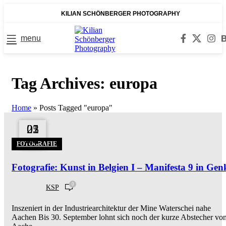
KILIAN SCHÖNBERGER PHOTOGRAPHY
menu
Tag Archives: europa
Home
»
Posts Tagged "europa"
02
25
01
OKT.
APR.
SEP.
FOTOGRAFIE
Fotografie: Kunst in Belgien I – Manifesta 9 in Gen
0
KSP
Inszeniert in der Industriearchitektur der Mine Waterschei nahe
Aachen Bis 30. September lohnt sich noch der kurze Abstecher vo