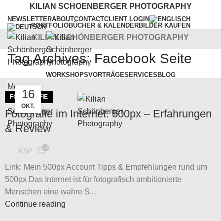
KILIAN SCHOENBERGER PHOTOGRAPHY
NEWSLETTER
ABOUT
CONTACT
CLIENT LOGIN
PORTFOLIO
BÜCHER & KALENDER
BILDER KAUFEN
KILIAN SCHÖNBERGER PHOTOGRAPHY
Tag Archives: Facebook Seite
WORKSHOPS
VORTRÄGE
SERVICES
BLOG
Menu
16
FOTOGRAFIE
OKT.
Fotografie im Internet: 500px – Erfahrungen
& Review
13
KSP
Link: Mein 500px Account Tipps & Empfehlungen rund um
500px Das Internet ist für fotografisch ambitionierte
Menschen eine wahre S...
Continue reading