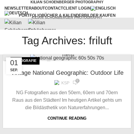
KILIAN SCHOENBERGER PHOTOGRAPHY
NEWSLETTER
ABOUT
CONTACT
CLIENT LOGIN
PORTFOLIO
BÜCHER & KALENDER
BILDER KAUFEN
KILIAN SCHÖNBERGER PHOTOGRAPHY
Tag Archives: friluft
WORKSHOPS
VORTRÄGE
SERVICES
BLOG
menu
01
FOTOGRAFIE
SEP.
Vintage National Geographic: Outdoor Life
0
KSP
NG Fotografien aus den 50ern, 60ern und 70ern
Raus aus den Städten! Im heutigen Artikel gehts um
die Bildästhetik von Naturerfahrungen...
CONTINUE READING