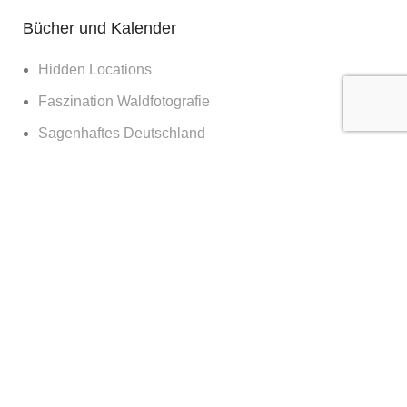
Bücher und Kalender
Hidden Locations
Faszination Waldfotografie
Sagenhaftes Deutschland
Sehnsucht Wald
Waldwelten
Deutschland deine Wälder
Die Kraft des Waldes
Nachts im Wald
Nationalpark Bayerischer Wald
365 Tage Kalender
Vor der Tür