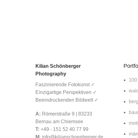
Portfo
Kilian Schönberger
Photography
100
Faszinierende Fotokunst ✓
wald
Einzigartige Perspektiven ✓
Beeindruckenden Bildwelt ✓
berg
bau
A:
Römerstraße 9 | 83233
Bernau am Chiemsee
mot
T:
+49 - 151 52 40 77 99
mär
M
:
info@kilianschoenberger.de