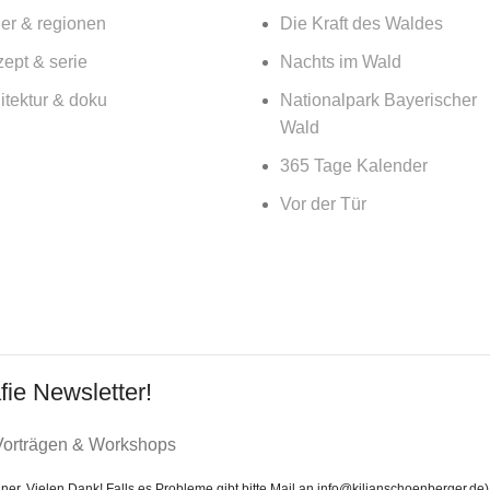
er & regionen
Die Kraft des Waldes
ept & serie
Nachts im Wald
itektur & doku
Nationalpark Bayerischer
Wald
365 Tage Kalender
Vor der Tür
fie Newsletter!
 Vorträgen & Workshops
ner. Vielen Dank! Falls es Probleme gibt bitte Mail an info@kilianschoenberger.de)