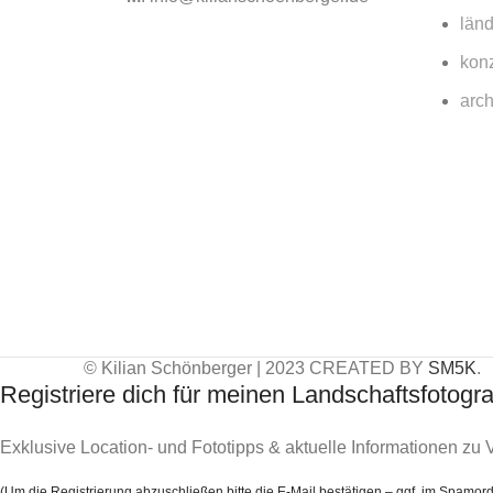
länd
konz
arch
© Kilian Schönberger | 2023 CREATED BY
SM5K
.
Registriere dich für meinen Landschaftsfotogra
Exklusive Location- und Fototipps & aktuelle Informationen zu
(Um die Registrierung abzuschließen bitte die E-Mail bestätigen – ggf. im Spamord