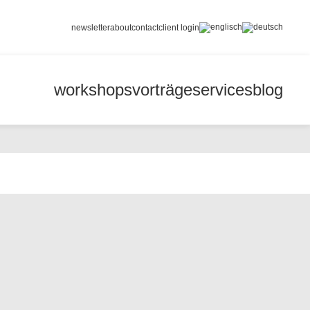
newsletter
about
contact
client login
workshops
vorträge
services
blog