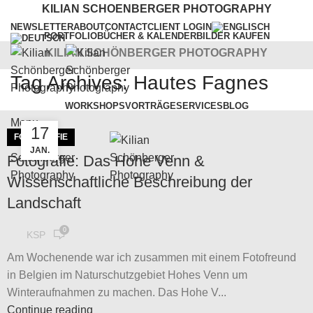
KILIAN SCHOENBERGER PHOTOGRAPHY
NEWSLETTER
ABOUT
CONTACT
CLIENT LOGIN
PORTFOLIO
BÜCHER & KALENDER
BILDER KAUFEN
KILIAN SCHÖNBERGER PHOTOGRAPHY
Tag Archives: Hautes Fagnes
WORKSHOPS
VORTRÄGE
SERVICES
BLOG
Menu
17
FOTOGRAFIE
JAN.
Fotografie: Das Hohe Venn &
Wissenschaftliche Beschreibung der
Landschaft
0
KSP
Am Wochenende war ich zusammen mit einem Fotofreund
in Belgien im Naturschutzgebiet Hohes Venn um
Winteraufnahmen zu machen. Das Hohe V...
Continue reading